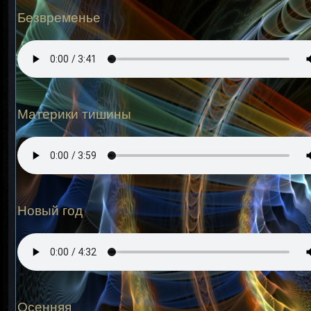
Безвременье
Материки тишины
Новый год
Осенняя