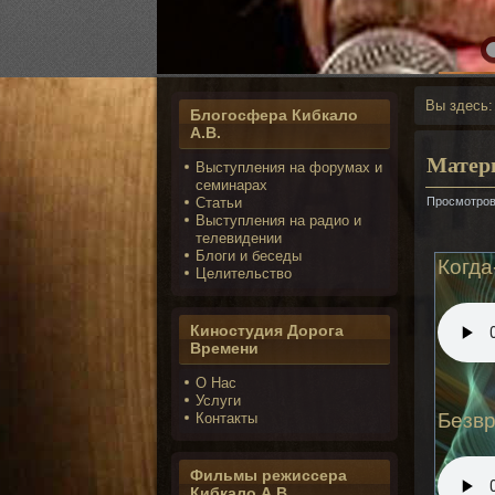
Зрить в корень
Вы здесь
Блогосфера Кибкало
А.В.
Матер
Выступления на форумах и
семинарах
Статьи
Просмотров
Выступления на радио и
телевидении
Блоги и беседы
Когда
Целительство
Киностудия Дорога
Времени
О Нас
Услуги
Безв
Контакты
Фильмы режиссера
Кибкало А.В.