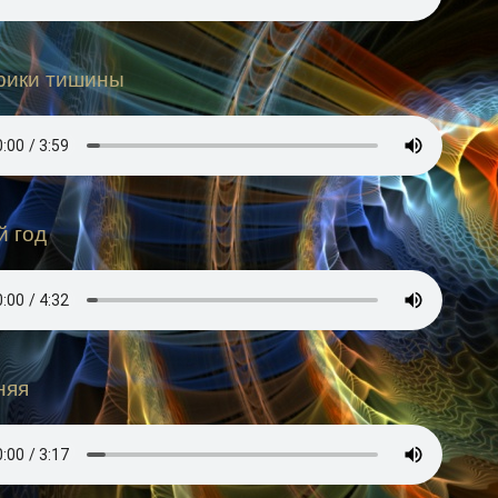
рики тишины
й год
няя