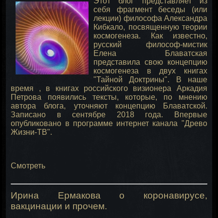
Этот блог представляет из
себя фрагмент беседы (или
лекции) философа Александра
Кибкало, посвященную теории
космогенеза. Как известно,
русский философ-мистик
Елена Блаватская
представила свою концепцию
космогенеза в двух книгах
"Тайной Доктрины". В наше
время , в книгах российского визионера Аркадия
Петрова появились тексты, которые, по мнению
автора блога, уточняют концепцию Блаватской.
Записано в сентябре 2018 года. Впервые
опубликовано в программе интернет канала "Древо
Жизни-ТВ".
Смотреть
Ирина Ермакова о коронавирусе,
вакцинации и прочем.