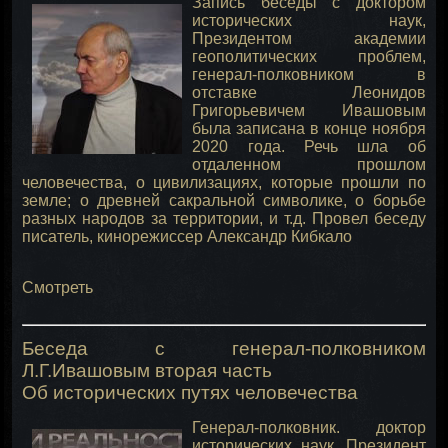
Запись беседы с доктором
исторических наук,
Президентом академии
геополитических проблем,
генерал-полковником в
отставке Леонидов
Григорьевичем Ивашовым
была записана в конце ноября
2020 года. Речь шла об
отдаленном прошлом
человечества, о цивилизациях, которые прошли по
земле; о древней сакральной символике, о борьбе
разных народов за территории, и т.д. Провел беседу
писатель, кинорежиссер Александр Кибкало
Смотреть
Беседа с генерал-полковником
Л.Г.Ивашовым вторая часть
Об исторических путях человечества
Генерал-полковник. доктор
исторических наук, Президент