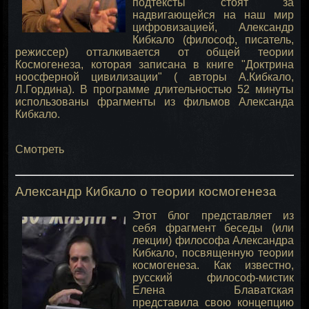
подтексты стоят за
надвигающейся на наш мир
цифровизацией, Александр
Кибкало (философ, писатель,
режиссер) отталкивается от общей теории
Космогенеза, которая записана в книге "Доктрина
ноосферной цивилизации" ( авторы А.Кибкало,
Л.Гордина). В программе длительностью 52 минуты
использованы фрагменты из фильмов Александа
Кибкало.
Смотреть
Александр Кибкало о теории космогенеза
Этот блог представляет из
себя фрагмент беседы (или
лекции) философа Александра
Кибкало, посвященную теории
космогенеза. Как известно,
русский философ-мистик
Елена Блаватская
представила свою концепцию