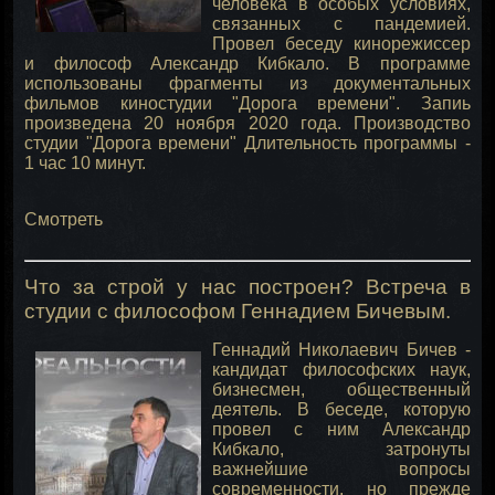
человека в особых условиях,
связанных с пандемией.
Провел беседу кинорежиссер
и философ Александр Кибкало. В программе
использованы фрагменты из документальных
фильмов киностудии "Дорога времени". Запиь
произведена 20 ноября 2020 года. Производство
студии "Дорога времени" Длительность программы -
1 час 10 минут.
Смотреть
Что за строй у нас построен? Встреча в
студии с философом Геннадием Бичевым.
Геннадий Николаевич Бичев -
кандидат философских наук,
бизнесмен, общественный
деятель. В беседе, которую
провел с ним Александр
Кибкало, затронуты
важнейшие вопросы
современности, но прежде