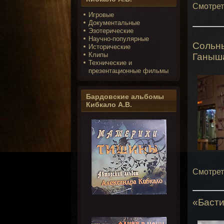
Смотрет
Игровые
Документальные
Эзотерические
Научно-популярные
Сольн
Исторические
Клипы
Ганыша
Технические и
презентационные фильмы
Бардовские альбомы
Кибкало А.В.
Смотрет
«Баст