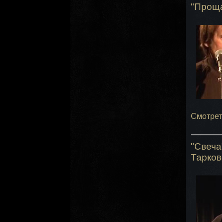
"Проща
Смотрет
"Свеч
Тарков