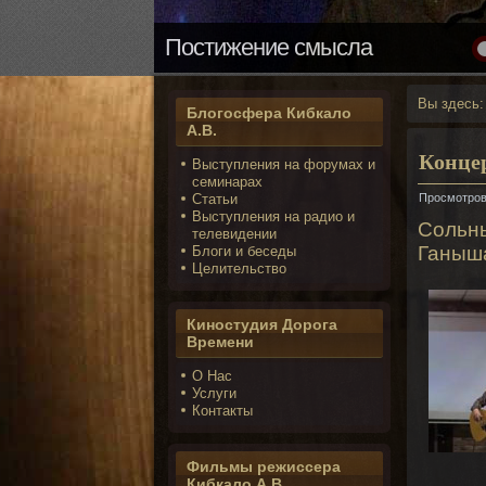
Надо бороться
Вы здесь
Блогосфера Кибкало
А.В.
Конце
Выступления на форумах и
семинарах
Статьи
Просмотров
Выступления на радио и
Сольн
телевидении
Ганыша
Блоги и беседы
Целительство
Киностудия Дорога
Времени
О Нас
Услуги
Контакты
Фильмы режиссера
Кибкало А.В.