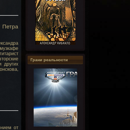
 Петра
ександра
 музкафе
 гитарист
вторские
Грани реальности
и других
онскова,
ением от