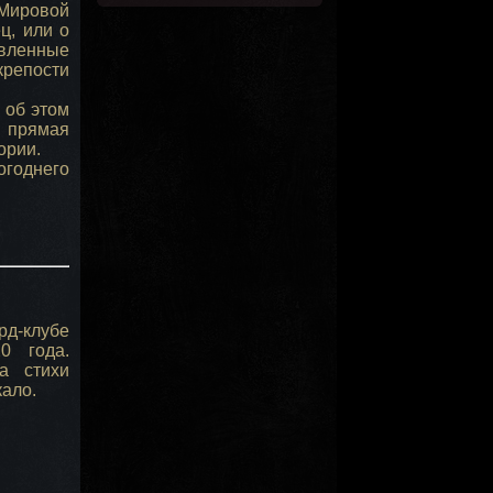
 Мировой
ц, или о
авленные
крепости
 об этом
прямая
ории.
огоднего
д-клубе
0 года.
а стихи
ало.