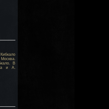
 Кибкало
 Москва.
бкало. В
ва и А.