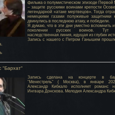
фильма о полумистическом эпизоде Первой
– защите русскими воинами крепости Осове
легендарной «атаке мертвецов». Тогда отр
немецкими газами полуживые защитники 
двинулись в последнюю атаку, и победили.
Я думаю, что в эти дни уместно вспомнить и
поколении русских воинов. Тут 
наследственная линия, идущая из глубин ист
Запись с нашего с Петром Ганышем прошл
а.
ь
 "Бархат"
Запись сделана на концерте в бар
"Менестрель" ( Москва), в январе 202
Александр Кибкало исполняет романс н
Ингвара Донскова. Мелодия Александра Кибк