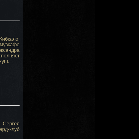
ибкало,
музкафе
ксандра
полняет
нуш.
 Сергея
Бард-клуб