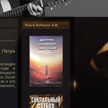
Книги Кибкало А.В.
 Петра
ександра
 года в
концерте
ыш. Были
ак и его
овского,