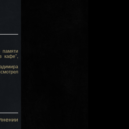
о памяти
з кафе",
адимира
ысмотрел
лнении