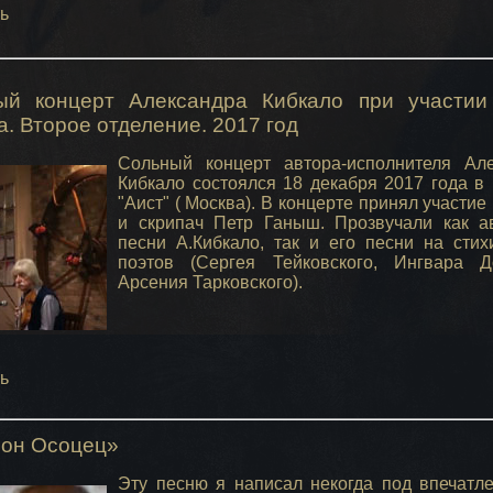
ь
ый концерт Александра Кибкало при участии
. Второе отделение. 2017 год
Сольный концерт автора-исполнителя Ал
Кибкало состоялся 18 декабря 2017 года в
"Аист" ( Москва). В концерте принял участие
и скрипач Петр Ганыш. Прозвучали как а
песни А.Кибкало, так и его песни на стих
поэтов (Сергея Тейковского, Ингвара Д
Арсения Тарковского).
ь
ион Осоцец»
Эту песню я написал некогда под впечатл