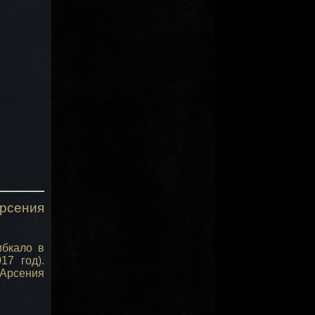
рсения
ибкало в
17 год).
Арсения