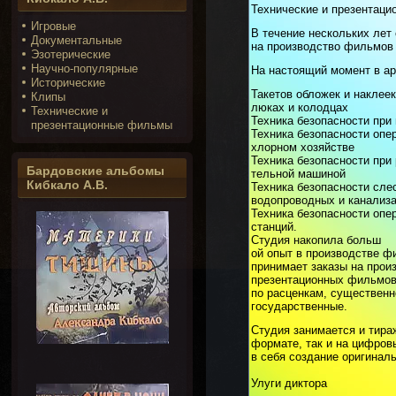
Технические и презентац
Игровые
В течение нескольких лет
Документальные
на производство фильмов 
Эзотерические
Научно-популярные
На настоящий момент в ар
Исторические
Такетов обложек и наклеек
Клипы
люках и колодцах
Технические и
Техника безопасности при
презентационные фильмы
Техника безопасности опе
хлорном хозяйстве
Техника безопасности при
Бардовские альбомы
тельной машиной
Кибкало А.В.
Техника безопасности сле
водопроводных и канализ
Техника безопасности оп
станций.
Студия накопила больш
ой опыт в производстве ф
принимает заказы на прои
презентационных фильмов
по расценкам, существен
государственные.
Студия занимается и тир
формате, так и на цифров
в себя создание оригинал
Улуги диктора