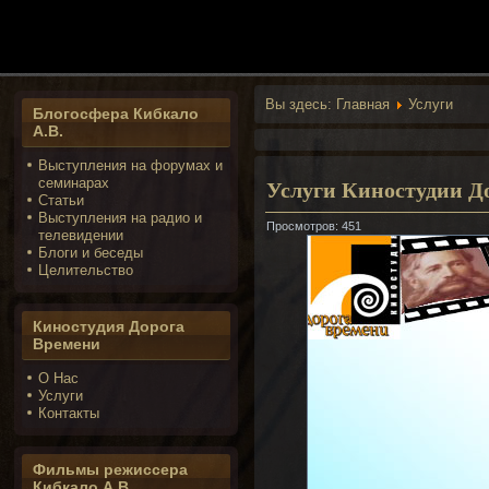
Вы здесь:
Главная
Услуги
Блогосфера Кибкало
А.В.
Выступления на форумах и
Услуги Киностудии Д
семинарах
Статьи
Выступления на радио и
Просмотров: 451
телевидении
Блоги и беседы
Целительство
Киностудия Дорога
Времени
О Нас
Услуги
Контакты
Фильмы режиссера
Кибкало А.В.