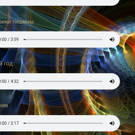
рики тишины
й год
няя