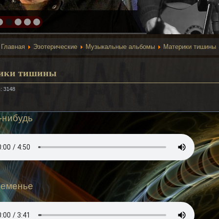
:
Главная
Эзотерические
Музыкальные альбомы
Материки тишины
ики тишины
: 3148
-нибудь
ременье