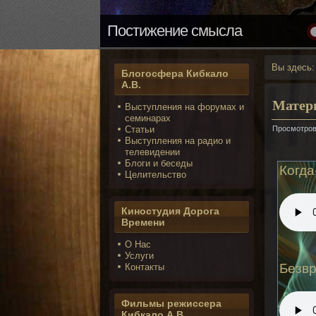
Вы здесь
Блогосфера Кибкало
А.В.
Матер
Выступления на форумах и
семинарах
Статьи
Просмотров
Выступления на радио и
телевидении
Блоги и беседы
Когда
Целительство
Киностудия Дорога
Времени
О Нас
Услуги
Безв
Контакты
Фильмы режиссера
Кибкало А.В.