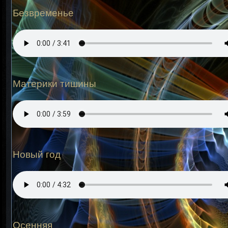
Безвременье
Материки тишины
Новый год
Осенняя